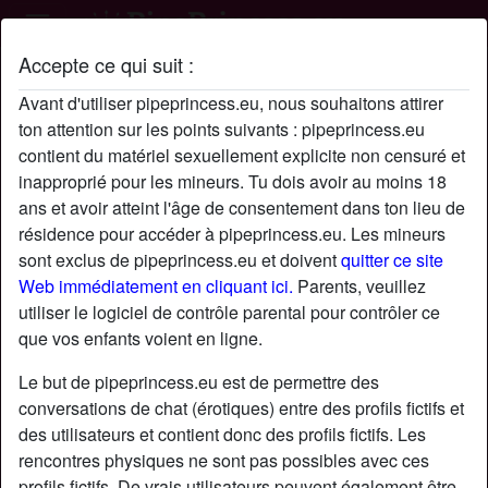
Accepte ce qui suit :
Profil de Jeveuxtesucer
Avant d'utiliser pipeprincess.eu, nous souhaitons attirer
ton attention sur les points suivants : pipeprincess.eu
contient du matériel sexuellement explicite non censuré et
inapproprié pour les mineurs. Tu dois avoir au moins 18
ans et avoir atteint l'âge de consentement dans ton lieu de
résidence pour accéder à pipeprincess.eu. Les mineurs
sont exclus de pipeprincess.eu et doivent
quitter ce site
Web immédiatement en cliquant ici.
Parents, veuillez
utiliser le logiciel de contrôle parental pour contrôler ce
que vos enfants voient en ligne.
Le but de pipeprincess.eu est de permettre des
conversations de chat (érotiques) entre des profils fictifs et
des utilisateurs et contient donc des profils fictifs. Les
rencontres physiques ne sont pas possibles avec ces
star
chat
Ajouter
Discuter !
profils fictifs. De vrais utilisateurs peuvent également être