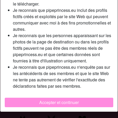
le télécharger.
queue, virile et bien dressée. Moi, je suis une habituée du
Je reconnais que pipeprincess.eu inclut des profils
site, je m’attache pas, c’est juste pour un plan cul. Je veux
fictifs créés et exploités par le site Web qui peuvent
te sucer, te lécher et qu’on s’enfile. Bref du sexe plaisir et
communiquer avec moi à des fins promotionnelles et
éphémère. Je cherche un mec entre 35 et 45 ans, propre et
autres.
respectueux.
Je reconnais que les personnes apparaissant sur les
Cherche
photos de la page de destination ou dans les profils
fictifs peuvent ne pas être des membres réels de
Africain(e), Asiatique, Caucasien(ne), Moyen-Oriental(e),
pipeprincess.eu et que certaines données sont
Latin(e), 26-35, 36-54
fournies à titre d'illustration uniquement.
Je reconnais que pipeprincess.eu n'enquête pas sur
Tags
les antécédents de ses membres et que le site Web
ne tente pas autrement de vérifier l'exactitude des
Fellation
Oral
Jeu de rôle
déclarations faites par ses membres.
Romantique
Regarder du porno
Accepter et continuer
Jouets sexuels
Branlette
Sexe mature