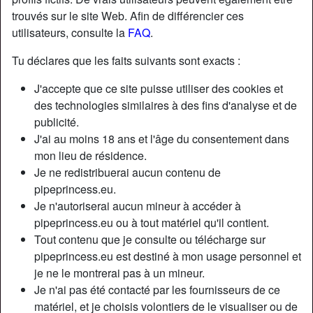
trouvés sur le site Web. Afin de différencier ces
utilisateurs, consulte la
FAQ
.
Nickname:
Jeveuxtesucer
Âge:
37
Tu déclares que les faits suivants sont exacts :
Pays:
France
J'accepte que ce site puisse utiliser des cookies et
Département:
Alpes-Maritimes
des technologies similaires à des fins d'analyse et de
Sexe:
Femme
publicité.
Sexualité:
Hétéro
J'ai au moins 18 ans et l'âge du consentement dans
Relation:
Célibataire
mon lieu de résidence.
Couleur des cheveux:
Foncé
Je ne redistribuerai aucun contenu de
Couleur des yeux:
Brun
pipeprincess.eu.
Je n'autoriserai aucun mineur à accéder à
Épilé(e):
Non
pipeprincess.eu ou à tout matériel qu'il contient.
Fumeur(euse):
Oui
Tout contenu que je consulte ou télécharge sur
pipeprincess.eu est destiné à mon usage personnel et
Description
person_pin
je ne le montrerai pas à un mineur.
Je n'ai pas été contacté par les fournisseurs de ce
Salut toi ! Oui toi à la belle bite bien raide ! Tu veux savoir,
matériel, et je choisis volontiers de le visualiser ou de
j’en ai marre de mon gode, et là j’ai besoin d’une belle