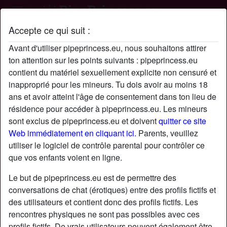
Accepte ce qui suit :
Profil de Kuranlonan
Avant d'utiliser pipeprincess.eu, nous souhaitons attirer
ton attention sur les points suivants : pipeprincess.eu
contient du matériel sexuellement explicite non censuré et
inapproprié pour les mineurs. Tu dois avoir au moins 18
ans et avoir atteint l'âge de consentement dans ton lieu de
résidence pour accéder à pipeprincess.eu. Les mineurs
sont exclus de pipeprincess.eu et doivent
quitter ce site
Web immédiatement en cliquant ici.
Parents, veuillez
utiliser le logiciel de contrôle parental pour contrôler ce
que vos enfants voient en ligne.
Le but de pipeprincess.eu est de permettre des
conversations de chat (érotiques) entre des profils fictifs et
des utilisateurs et contient donc des profils fictifs. Les
rencontres physiques ne sont pas possibles avec ces
star
chat
Ajouter
Discuter !
profils fictifs. De vrais utilisateurs peuvent également être