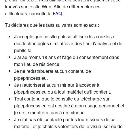
trouvés sur le site Web. Afin de différencier ces
utilisateurs, consulte la
FAQ
.
Nickname:
Kuranlonan
Âge:
42
Tu déclares que les faits suivants sont exacts :
Pays:
France
J'accepte que ce site puisse utiliser des cookies et
Département:
Aveyron
des technologies similaires à des fins d'analyse et de
Sexe:
Homme
publicité.
Relation:
Marié(e)
J'ai au moins 18 ans et l'âge du consentement dans
Couleur des cheveux:
Blonde
mon lieu de résidence.
Couleur des yeux:
Bleu
Je ne redistribuerai aucun contenu de
Taille:
167 cm
pipeprincess.eu.
Je n'autoriserai aucun mineur à accéder à
Poids:
78 Kg
pipeprincess.eu ou à tout matériel qu'il contient.
Épilé(e):
no
Tout contenu que je consulte ou télécharge sur
pipeprincess.eu est destiné à mon usage personnel et
Description
je ne le montrerai pas à un mineur.
Je n'ai pas été contacté par les fournisseurs de ce
I just wanna cum, can you help a guy out?
matériel, et je choisis volontiers de le visualiser ou de