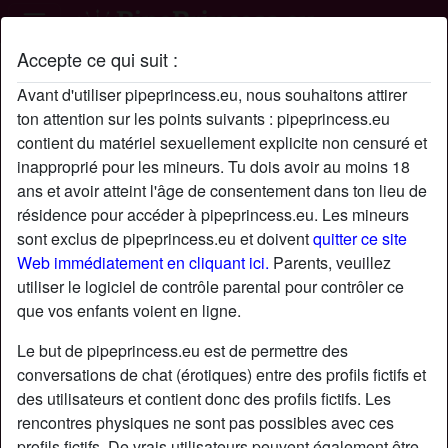
Accepte ce qui suit :
Profil de Louis.glm
Avant d'utiliser pipeprincess.eu, nous souhaitons attirer
ton attention sur les points suivants : pipeprincess.eu
contient du matériel sexuellement explicite non censuré et
inapproprié pour les mineurs. Tu dois avoir au moins 18
ans et avoir atteint l'âge de consentement dans ton lieu de
résidence pour accéder à pipeprincess.eu. Les mineurs
sont exclus de pipeprincess.eu et doivent
quitter ce site
Web immédiatement en cliquant ici.
Parents, veuillez
utiliser le logiciel de contrôle parental pour contrôler ce
que vos enfants voient en ligne.
Le but de pipeprincess.eu est de permettre des
conversations de chat (érotiques) entre des profils fictifs et
des utilisateurs et contient donc des profils fictifs. Les
rencontres physiques ne sont pas possibles avec ces
star
chat
Ajouter
Discuter !
profils fictifs. De vrais utilisateurs peuvent également être