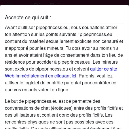
Accepte ce qui suit :
Profil de Loic
Avant d'utiliser pipeprincess.eu, nous souhaitons attirer
ton attention sur les points suivants : pipeprincess.eu
contient du matériel sexuellement explicite non censuré et
inapproprié pour les mineurs. Tu dois avoir au moins 18
ans et avoir atteint l'âge de consentement dans ton lieu de
résidence pour accéder à pipeprincess.eu. Les mineurs
sont exclus de pipeprincess.eu et doivent
quitter ce site
Web immédiatement en cliquant ici.
Parents, veuillez
utiliser le logiciel de contrôle parental pour contrôler ce
que vos enfants voient en ligne.
Le but de pipeprincess.eu est de permettre des
conversations de chat (érotiques) entre des profils fictifs et
des utilisateurs et contient donc des profils fictifs. Les
rencontres physiques ne sont pas possibles avec ces
star
chat
Ajouter
Discuter !
profils fictifs. De vrais utilisateurs peuvent également être