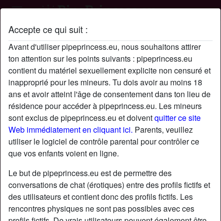
Accepte ce qui suit :
Profil de Jeff09
Avant d'utiliser pipeprincess.eu, nous souhaitons attirer
ton attention sur les points suivants : pipeprincess.eu
contient du matériel sexuellement explicite non censuré et
inapproprié pour les mineurs. Tu dois avoir au moins 18
ans et avoir atteint l'âge de consentement dans ton lieu de
résidence pour accéder à pipeprincess.eu. Les mineurs
sont exclus de pipeprincess.eu et doivent
quitter ce site
Web immédiatement en cliquant ici.
Parents, veuillez
utiliser le logiciel de contrôle parental pour contrôler ce
que vos enfants voient en ligne.
Le but de pipeprincess.eu est de permettre des
conversations de chat (érotiques) entre des profils fictifs et
des utilisateurs et contient donc des profils fictifs. Les
rencontres physiques ne sont pas possibles avec ces
star
chat
Ajouter
Discuter !
profils fictifs. De vrais utilisateurs peuvent également être