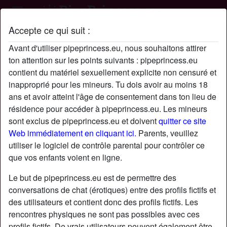
Accepte ce qui suit :
Profil de Abid35h
Avant d'utiliser pipeprincess.eu, nous souhaitons attirer
ton attention sur les points suivants : pipeprincess.eu
contient du matériel sexuellement explicite non censuré et
inapproprié pour les mineurs. Tu dois avoir au moins 18
ans et avoir atteint l'âge de consentement dans ton lieu de
résidence pour accéder à pipeprincess.eu. Les mineurs
sont exclus de pipeprincess.eu et doivent
quitter ce site
Web immédiatement en cliquant ici.
Parents, veuillez
utiliser le logiciel de contrôle parental pour contrôler ce
que vos enfants voient en ligne.
Le but de pipeprincess.eu est de permettre des
conversations de chat (érotiques) entre des profils fictifs et
des utilisateurs et contient donc des profils fictifs. Les
rencontres physiques ne sont pas possibles avec ces
star
chat
Ajouter
Discuter !
profils fictifs. De vrais utilisateurs peuvent également être