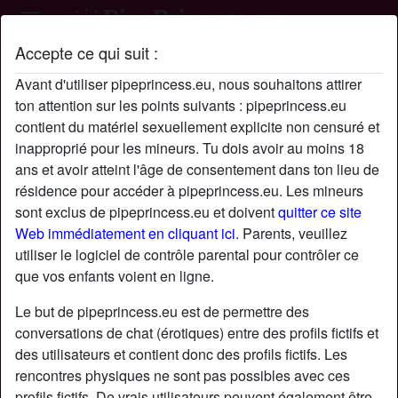
Accepte ce qui suit :
Profil de Titiv974
Avant d'utiliser pipeprincess.eu, nous souhaitons attirer
ton attention sur les points suivants : pipeprincess.eu
contient du matériel sexuellement explicite non censuré et
inapproprié pour les mineurs. Tu dois avoir au moins 18
ans et avoir atteint l'âge de consentement dans ton lieu de
résidence pour accéder à pipeprincess.eu. Les mineurs
sont exclus de pipeprincess.eu et doivent
quitter ce site
Web immédiatement en cliquant ici.
Parents, veuillez
utiliser le logiciel de contrôle parental pour contrôler ce
que vos enfants voient en ligne.
Le but de pipeprincess.eu est de permettre des
conversations de chat (érotiques) entre des profils fictifs et
des utilisateurs et contient donc des profils fictifs. Les
rencontres physiques ne sont pas possibles avec ces
star
chat
Ajouter
Discuter !
profils fictifs. De vrais utilisateurs peuvent également être