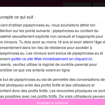
h
favorite_border
Rechercher
S'inscrire
ccepte ce qui suit :
Description
vant d'utiliser pipeprincess.eu, nous souhaitons attirer ton
ttention sur les points suivants : pipeprincess.eu contient du
N'a pas encore saisi de description
atériel sexuellement explicite non censuré et inapproprié pour
Cherche
es mineurs. Tu dois avoir au moins 18 ans et avoir atteint l'âge 
onsentement dans ton lieu de résidence pour accéder à
N'a spécifié aucune préférence
ipeprincess.eu. Les mineurs sont exclus de pipeprincess.eu et
oivent
quitter ce site Web immédiatement en cliquant ici.
arents, veuillez utiliser le logiciel de contrôle parental pour
ontrôler ce que vos enfants voient en ligne.
e but de pipeprincess.eu est de permettre des conversations de
hat (érotiques) entre des profils fictifs et des utilisateurs et
ontient donc des profils fictifs. Les rencontres physiques ne son
as possibles avec ces profils fictifs. De vrais utilisateurs peuven
galement être trouvés sur le site Web. Afin de différencier ces
Accepter et continuer