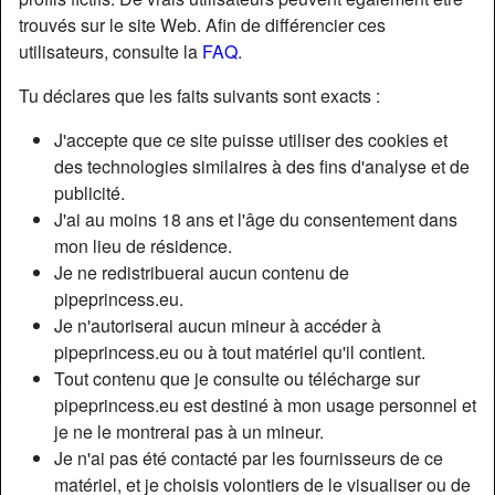
trouvés sur le site Web. Afin de différencier ces
utilisateurs, consulte la
FAQ
.
Nickname:
Ccrdvv8
Âge:
26
Tu déclares que les faits suivants sont exacts :
Pays:
France
J'accepte que ce site puisse utiliser des cookies et
Département:
Eure
des technologies similaires à des fins d'analyse et de
Sexe:
Homme
publicité.
Relation:
Célibataire
J'ai au moins 18 ans et l'âge du consentement dans
Couleur des cheveux:
Brunette
mon lieu de résidence.
Couleur des yeux:
Brun
Je ne redistribuerai aucun contenu de
Taille:
190 cm
pipeprincess.eu.
Je n'autoriserai aucun mineur à accéder à
Poids:
99 Kg
pipeprincess.eu ou à tout matériel qu'il contient.
Épilé(e):
yes
Tout contenu que je consulte ou télécharge sur
pipeprincess.eu est destiné à mon usage personnel et
Description
je ne le montrerai pas à un mineur.
Je n'ai pas été contacté par les fournisseurs de ce
N'a pas encore saisi de description
matériel, et je choisis volontiers de le visualiser ou de