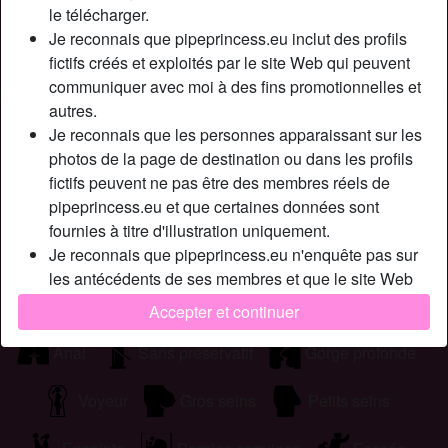
Cherche
le télécharger.
Je reconnais que pipeprincess.eu inclut des profils
Femme, Musclé(e), En forme, Africain(e), Asiatique,
fictifs créés et exploités par le site Web qui peuvent
Caucasien(ne), Moyen-Oriental(e), Latin(e), 18-25, 26-35
communiquer avec moi à des fins promotionnelles et
autres.
Tags
Je reconnais que les personnes apparaissant sur les
photos de la page de destination ou dans les profils
Sexe par caméra
Massage
Oral
fictifs peuvent ne pas être des membres réels de
pipeprincess.eu et que certaines données sont
Jeu de rôle
Regarder du porno
fournies à titre d'illustration uniquement.
Je reconnais que pipeprincess.eu n'enquête pas sur
Drogues douces
Jouets sexuels
Milf
les antécédents de ses membres et que le site Web
ne tente pas autrement de vérifier l'exactitude des
Sexe mature
Lingerie
Extérieur
Accepter et continuer
déclarations faites par ses membres.
Anal
Sans préservatif
Gorge profonde
Voyeur
Gros seins
Petits seins