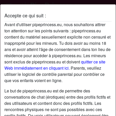
Accepte ce qui suit :
Profil de Ccrdvv8
Avant d'utiliser pipeprincess.eu, nous souhaitons attirer
ton attention sur les points suivants : pipeprincess.eu
contient du matériel sexuellement explicite non censuré et
inapproprié pour les mineurs. Tu dois avoir au moins 18
ans et avoir atteint l'âge de consentement dans ton lieu de
résidence pour accéder à pipeprincess.eu. Les mineurs
sont exclus de pipeprincess.eu et doivent
quitter ce site
Web immédiatement en cliquant ici.
Parents, veuillez
utiliser le logiciel de contrôle parental pour contrôler ce
que vos enfants voient en ligne.
Le but de pipeprincess.eu est de permettre des
conversations de chat (érotiques) entre des profils fictifs et
des utilisateurs et contient donc des profils fictifs. Les
rencontres physiques ne sont pas possibles avec ces
star
chat
Ajouter
Discuter !
profils fictifs. De vrais utilisateurs peuvent également être