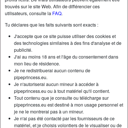
trouvés sur le site Web. Afin de différencier ces
utilisateurs, consulte la
FAQ
.
Tu déclares que les faits suivants sont exacts :
J'accepte que ce site puisse utiliser des cookies et
des technologies similaires à des fins d'analyse et de
publicité.
J'ai au moins 18 ans et l'âge du consentement dans
mon lieu de résidence.
Je ne redistribuerai aucun contenu de
pipeprincess.eu.
Je n'autoriserai aucun mineur à accéder à
Nickname:
TastelikeHoney
pipeprincess.eu ou à tout matériel qu'il contient.
Âge:
63
Tout contenu que je consulte ou télécharge sur
Pays:
France
pipeprincess.eu est destiné à mon usage personnel et
Département:
Finistère
je ne le montrerai pas à un mineur.
Sexe:
Femme
Je n'ai pas été contacté par les fournisseurs de ce
Sexualité:
Hétéro
matériel, et je choisis volontiers de le visualiser ou de