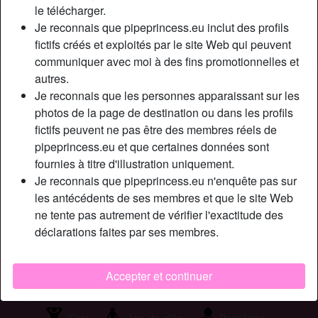
Couleur des cheveux:
Brunette
le télécharger.
Couleur des yeux:
Bleu
Je reconnais que pipeprincess.eu inclut des profils
fictifs créés et exploités par le site Web qui peuvent
Fumeur(euse):
Oui
communiquer avec moi à des fins promotionnelles et
autres.
Description
person_pin
Je reconnais que les personnes apparaissant sur les
photos de la page de destination ou dans les profils
Je suis une femme d’âge mûr voulant passer des bons
fictifs peuvent ne pas être des membres réels de
moments. Brune ténébreuse, j’aime croquer la vie à
pipeprincess.eu et que certaines données sont
pleines dents, profiter de toutes les occasions qui se
fournies à titre d'illustration uniquement.
présentent pour passer du bon temps. Alors toi qui es à la
Je reconnais que pipeprincess.eu n'enquête pas sur
recherche d’une cougar, viens faire un tour chez moi. Je te
les antécédents de ses membres et que le site Web
promets de te faire découvrir beaucoup d choses.
ne tente pas autrement de vérifier l'exactitude des
Cherche
déclarations faites par ses membres.
Homme, Hétéro
Accepter et continuer
Tags