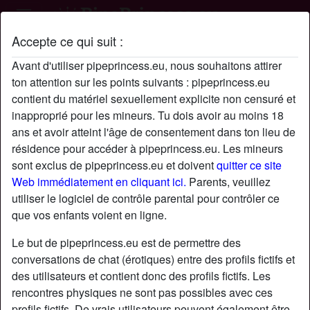
Accepte ce qui suit :
Profil de TastelikeHoney
Avant d'utiliser pipeprincess.eu, nous souhaitons attirer
radio_button_checked
ton attention sur les points suivants : pipeprincess.eu
contient du matériel sexuellement explicite non censuré et
inapproprié pour les mineurs. Tu dois avoir au moins 18
ans et avoir atteint l'âge de consentement dans ton lieu de
résidence pour accéder à pipeprincess.eu. Les mineurs
sont exclus de pipeprincess.eu et doivent
quitter ce site
Web immédiatement en cliquant ici.
Parents, veuillez
utiliser le logiciel de contrôle parental pour contrôler ce
que vos enfants voient en ligne.
Le but de pipeprincess.eu est de permettre des
conversations de chat (érotiques) entre des profils fictifs et
des utilisateurs et contient donc des profils fictifs. Les
rencontres physiques ne sont pas possibles avec ces
star
chat
Ajouter
Discuter !
profils fictifs. De vrais utilisateurs peuvent également être