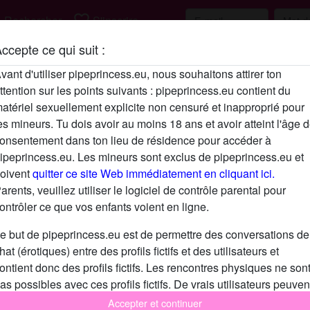
h
favorite_border
Rechercher
S'inscrire
ccepte ce qui suit :
Description
vant d'utiliser pipeprincess.eu, nous souhaitons attirer ton
ttention sur les points suivants : pipeprincess.eu contient du
N'a pas encore saisi de description
atériel sexuellement explicite non censuré et inapproprié pour
Cherche
es mineurs. Tu dois avoir au moins 18 ans et avoir atteint l'âge 
onsentement dans ton lieu de résidence pour accéder à
N'a spécifié aucune préférence
ipeprincess.eu. Les mineurs sont exclus de pipeprincess.eu et
oivent
quitter ce site Web immédiatement en cliquant ici.
arents, veuillez utiliser le logiciel de contrôle parental pour
ontrôler ce que vos enfants voient en ligne.
e but de pipeprincess.eu est de permettre des conversations de
hat (érotiques) entre des profils fictifs et des utilisateurs et
ontient donc des profils fictifs. Les rencontres physiques ne son
as possibles avec ces profils fictifs. De vrais utilisateurs peuven
galement être trouvés sur le site Web. Afin de différencier ces
Accepter et continuer