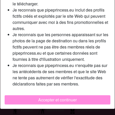
le télécharger.
Cherche
Je reconnais que pipeprincess.eu inclut des profils
fictifs créés et exploités par le site Web qui peuvent
Femme, En forme, Africain(e), Asiatique, Caucasien(ne),
communiquer avec moi à des fins promotionnelles et
Moyen-Oriental(e), Latin(e), 18-25, 26-35
autres.
Je reconnais que les personnes apparaissant sur les
Tags
photos de la page de destination ou dans les profils
fictifs peuvent ne pas être des membres réels de
Sexe par caméra
Massage
Fellation
pipeprincess.eu et que certaines données sont
fournies à titre d'illustration uniquement.
Oral
Jeu de rôle
Romantique
Je reconnais que pipeprincess.eu n'enquête pas sur
les antécédents de ses membres et que le site Web
Branlette
Lingerie
Cuir
Latex
ne tente pas autrement de vérifier l'exactitude des
déclarations faites par ses membres.
Costume
Extérieur
Anal
Sans préservatif
Gorge profonde
Accepter et continuer
Voyeur
Maîtresse
Dominant(e)