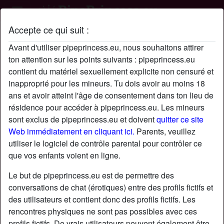
Accepte ce qui suit :
Profil de Ravaudeur
Avant d'utiliser pipeprincess.eu, nous souhaitons attirer
ton attention sur les points suivants : pipeprincess.eu
contient du matériel sexuellement explicite non censuré et
inapproprié pour les mineurs. Tu dois avoir au moins 18
ans et avoir atteint l'âge de consentement dans ton lieu de
résidence pour accéder à pipeprincess.eu. Les mineurs
sont exclus de pipeprincess.eu et doivent
quitter ce site
Web immédiatement en cliquant ici.
Parents, veuillez
utiliser le logiciel de contrôle parental pour contrôler ce
que vos enfants voient en ligne.
Le but de pipeprincess.eu est de permettre des
conversations de chat (érotiques) entre des profils fictifs et
des utilisateurs et contient donc des profils fictifs. Les
rencontres physiques ne sont pas possibles avec ces
star
chat
Ajouter
Discuter !
profils fictifs. De vrais utilisateurs peuvent également être