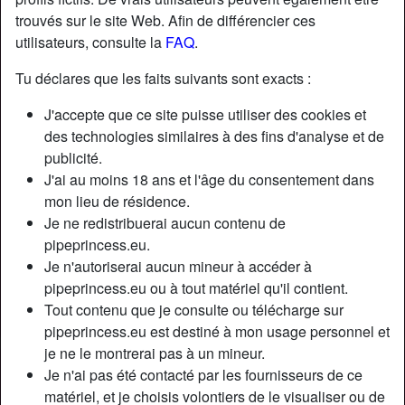
trouvés sur le site Web. Afin de différencier ces
utilisateurs, consulte la
FAQ
.
Nickname:
Ravaudeur
Âge:
22
Tu déclares que les faits suivants sont exacts :
Pays:
France
J'accepte que ce site puisse utiliser des cookies et
Département:
Finistère
des technologies similaires à des fins d'analyse et de
Sexe:
Homme
publicité.
Sexualité:
Hétéro
J'ai au moins 18 ans et l'âge du consentement dans
Relation:
Célibataire
mon lieu de résidence.
Couleur des cheveux:
Brunette
Je ne redistribuerai aucun contenu de
Couleur des yeux:
Bleu
pipeprincess.eu.
Je n'autoriserai aucun mineur à accéder à
Taille:
173 cm
pipeprincess.eu ou à tout matériel qu'il contient.
Poids:
73 Kg
Tout contenu que je consulte ou télécharge sur
Épilé(e):
if necessary
pipeprincess.eu est destiné à mon usage personnel et
je ne le montrerai pas à un mineur.
Description
Je n'ai pas été contacté par les fournisseurs de ce
matériel, et je choisis volontiers de le visualiser ou de
N'a pas encore saisi de description