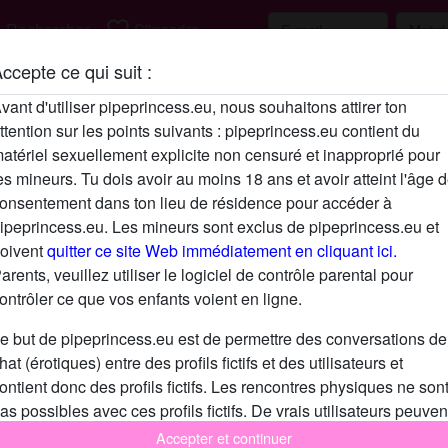
h
favorite_border
Rechercher
S'inscrire
ccepte ce qui suit :
Description
vant d'utiliser pipeprincess.eu, nous souhaitons attirer ton
ttention sur les points suivants : pipeprincess.eu contient du
N'a pas encore saisi de description
atériel sexuellement explicite non censuré et inapproprié pour
Cherche
es mineurs. Tu dois avoir au moins 18 ans et avoir atteint l'âge 
onsentement dans ton lieu de résidence pour accéder à
N'a spécifié aucune préférence
ipeprincess.eu. Les mineurs sont exclus de pipeprincess.eu et
oivent
quitter ce site Web immédiatement en cliquant ici.
arents, veuillez utiliser le logiciel de contrôle parental pour
ontrôler ce que vos enfants voient en ligne.
e but de pipeprincess.eu est de permettre des conversations de
hat (érotiques) entre des profils fictifs et des utilisateurs et
ontient donc des profils fictifs. Les rencontres physiques ne son
as possibles avec ces profils fictifs. De vrais utilisateurs peuven
galement être trouvés sur le site Web. Afin de différencier ces
Accepter et continuer