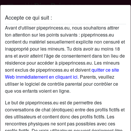
Accepte ce qui suit :
Profil de Romu
Avant d'utiliser pipeprincess.eu, nous souhaitons attirer
ton attention sur les points suivants : pipeprincess.eu
contient du matériel sexuellement explicite non censuré et
inapproprié pour les mineurs. Tu dois avoir au moins 18
ans et avoir atteint l'âge de consentement dans ton lieu de
résidence pour accéder à pipeprincess.eu. Les mineurs
sont exclus de pipeprincess.eu et doivent
quitter ce site
Web immédiatement en cliquant ici.
Parents, veuillez
utiliser le logiciel de contrôle parental pour contrôler ce
que vos enfants voient en ligne.
Le but de pipeprincess.eu est de permettre des
conversations de chat (érotiques) entre des profils fictifs et
des utilisateurs et contient donc des profils fictifs. Les
rencontres physiques ne sont pas possibles avec ces
star
chat
Ajouter
Discuter !
profils fictifs. De vrais utilisateurs peuvent également être