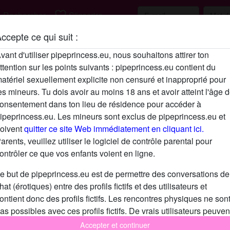
h
favorite_border
Rechercher
S'inscrire
ccepte ce qui suit :
Description
vant d'utiliser pipeprincess.eu, nous souhaitons attirer ton
ttention sur les points suivants : pipeprincess.eu contient du
N'a pas encore saisi de description
atériel sexuellement explicite non censuré et inapproprié pour
Cherche
es mineurs. Tu dois avoir au moins 18 ans et avoir atteint l'âge 
onsentement dans ton lieu de résidence pour accéder à
N'a spécifié aucune préférence
ipeprincess.eu. Les mineurs sont exclus de pipeprincess.eu et
oivent
quitter ce site Web immédiatement en cliquant ici.
arents, veuillez utiliser le logiciel de contrôle parental pour
ontrôler ce que vos enfants voient en ligne.
e but de pipeprincess.eu est de permettre des conversations de
hat (érotiques) entre des profils fictifs et des utilisateurs et
ontient donc des profils fictifs. Les rencontres physiques ne son
as possibles avec ces profils fictifs. De vrais utilisateurs peuven
galement être trouvés sur le site Web. Afin de différencier ces
Accepter et continuer