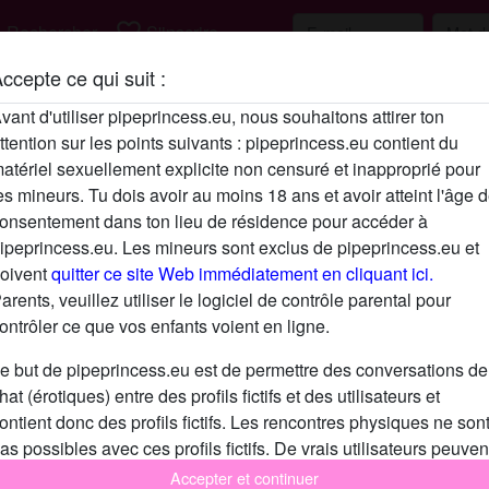
h
favorite_border
Rechercher
S'inscrire
ccepte ce qui suit :
Description
vant d'utiliser pipeprincess.eu, nous souhaitons attirer ton
ttention sur les points suivants : pipeprincess.eu contient du
N'a pas encore saisi de description
atériel sexuellement explicite non censuré et inapproprié pour
Cherche
es mineurs. Tu dois avoir au moins 18 ans et avoir atteint l'âge 
onsentement dans ton lieu de résidence pour accéder à
N'a spécifié aucune préférence
ipeprincess.eu. Les mineurs sont exclus de pipeprincess.eu et
oivent
quitter ce site Web immédiatement en cliquant ici.
arents, veuillez utiliser le logiciel de contrôle parental pour
ontrôler ce que vos enfants voient en ligne.
e but de pipeprincess.eu est de permettre des conversations de
hat (érotiques) entre des profils fictifs et des utilisateurs et
ontient donc des profils fictifs. Les rencontres physiques ne son
as possibles avec ces profils fictifs. De vrais utilisateurs peuven
galement être trouvés sur le site Web. Afin de différencier ces
Accepter et continuer