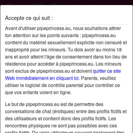
Accepte ce qui suit :
Profil de Redouanelegg
Avant d'utiliser pipeprincess.eu, nous souhaitons attirer
ton attention sur les points suivants : pipeprincess.eu
contient du matériel sexuellement explicite non censuré et
inapproprié pour les mineurs. Tu dois avoir au moins 18
ans et avoir atteint l'âge de consentement dans ton lieu de
résidence pour accéder à pipeprincess.eu. Les mineurs
sont exclus de pipeprincess.eu et doivent
quitter ce site
Web immédiatement en cliquant ici.
Parents, veuillez
utiliser le logiciel de contrôle parental pour contrôler ce
que vos enfants voient en ligne.
Le but de pipeprincess.eu est de permettre des
conversations de chat (érotiques) entre des profils fictifs et
des utilisateurs et contient donc des profils fictifs. Les
rencontres physiques ne sont pas possibles avec ces
star
chat
Ajouter
Discuter !
profils fictifs. De vrais utilisateurs peuvent également être