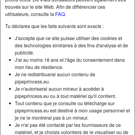
trouvés sur le site Web. Afin de différencier ces
utilisateurs, consulte la
FAQ
.
Tu déclares que les faits suivants sont exacts :
J'accepte que ce site puisse utiliser des cookies et
des technologies similaires à des fins d'analyse et de
publicité.
J'ai au moins 18 ans et l'âge du consentement dans
mon lieu de résidence.
Je ne redistribuerai aucun contenu de
pipeprincess.eu.
Je n'autoriserai aucun mineur à accéder à
Nickname:
Redouanelegg
pipeprincess.eu ou à tout matériel qu'il contient.
Âge:
30
Tout contenu que je consulte ou télécharge sur
Pays:
France
pipeprincess.eu est destiné à mon usage personnel et
Département:
Haute-Garonne
je ne le montrerai pas à un mineur.
Sexe:
Homme
Je n'ai pas été contacté par les fournisseurs de ce
matériel, et je choisis volontiers de le visualiser ou de