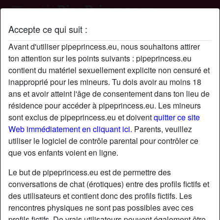
Accepte ce qui suit :
Profil de None
Avant d'utiliser pipeprincess.eu, nous souhaitons attirer
ton attention sur les points suivants : pipeprincess.eu
contient du matériel sexuellement explicite non censuré et
inapproprié pour les mineurs. Tu dois avoir au moins 18
ans et avoir atteint l'âge de consentement dans ton lieu de
résidence pour accéder à pipeprincess.eu. Les mineurs
sont exclus de pipeprincess.eu et doivent
quitter ce site
Web immédiatement en cliquant ici.
Parents, veuillez
utiliser le logiciel de contrôle parental pour contrôler ce
que vos enfants voient en ligne.
Le but de pipeprincess.eu est de permettre des
conversations de chat (érotiques) entre des profils fictifs et
des utilisateurs et contient donc des profils fictifs. Les
rencontres physiques ne sont pas possibles avec ces
star
chat
Ajouter
Discuter !
profils fictifs. De vrais utilisateurs peuvent également être