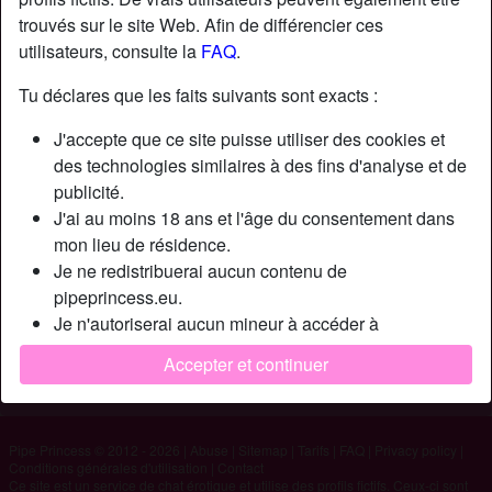
trouvés sur le site Web. Afin de différencier ces
utilisateurs, consulte la
FAQ
.
Nickname:
Memen1874
Âge:
26
Tu déclares que les faits suivants sont exacts :
Pays:
France
J'accepte que ce site puisse utiliser des cookies et
Département:
Haute-Savoie
des technologies similaires à des fins d'analyse et de
Sexe:
Homme
publicité.
Sexualité:
Hétéro
J'ai au moins 18 ans et l'âge du consentement dans
mon lieu de résidence.
Description
Je ne redistribuerai aucun contenu de
pipeprincess.eu.
Je suis sur Annexy, on se voit ?
Je n'autoriserai aucun mineur à accéder à
Cherche
pipeprincess.eu ou à tout matériel qu'il contient.
Accepter et continuer
Tout contenu que je consulte ou télécharge sur
N'a spécifié aucune préférence
pipeprincess.eu est destiné à mon usage personnel et
je ne le montrerai pas à un mineur.
Pipe Princess © 2012 - 2026
|
Abuse
|
Sitemap
|
Tarifs
|
FAQ
|
Privacy policy
|
Je n'ai pas été contacté par les fournisseurs de ce
Conditions générales d'utilisation
|
Contact
matériel, et je choisis volontiers de le visualiser ou de
Ce site est un service de chat érotique et utilise des profils fictifs. Ceux-ci sont