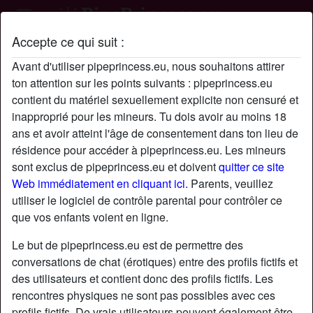
Accepte ce qui suit :
Profil de Memen1874
Avant d'utiliser pipeprincess.eu, nous souhaitons attirer
ton attention sur les points suivants : pipeprincess.eu
contient du matériel sexuellement explicite non censuré et
inapproprié pour les mineurs. Tu dois avoir au moins 18
ans et avoir atteint l'âge de consentement dans ton lieu de
résidence pour accéder à pipeprincess.eu. Les mineurs
sont exclus de pipeprincess.eu et doivent
quitter ce site
Web immédiatement en cliquant ici.
Parents, veuillez
utiliser le logiciel de contrôle parental pour contrôler ce
que vos enfants voient en ligne.
Le but de pipeprincess.eu est de permettre des
conversations de chat (érotiques) entre des profils fictifs et
des utilisateurs et contient donc des profils fictifs. Les
rencontres physiques ne sont pas possibles avec ces
star
chat
Ajouter
Discuter !
profils fictifs. De vrais utilisateurs peuvent également être