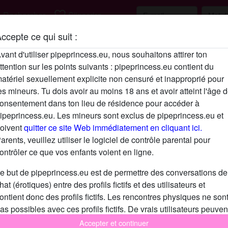
h
favorite_border
Rechercher
S'inscrire
ccepte ce qui suit :
Description
vant d'utiliser pipeprincess.eu, nous souhaitons attirer ton
ttention sur les points suivants : pipeprincess.eu contient du
N'a pas encore saisi de description
atériel sexuellement explicite non censuré et inapproprié pour
Cherche
es mineurs. Tu dois avoir au moins 18 ans et avoir atteint l'âge 
onsentement dans ton lieu de résidence pour accéder à
N'a spécifié aucune préférence
ipeprincess.eu. Les mineurs sont exclus de pipeprincess.eu et
oivent
quitter ce site Web immédiatement en cliquant ici.
arents, veuillez utiliser le logiciel de contrôle parental pour
ontrôler ce que vos enfants voient en ligne.
e but de pipeprincess.eu est de permettre des conversations de
hat (érotiques) entre des profils fictifs et des utilisateurs et
ontient donc des profils fictifs. Les rencontres physiques ne son
as possibles avec ces profils fictifs. De vrais utilisateurs peuven
galement être trouvés sur le site Web. Afin de différencier ces
Accepter et continuer