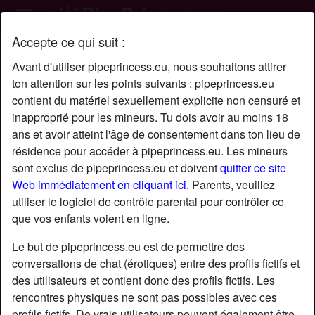
Accepte ce qui suit :
Profil de Democe
Avant d'utiliser pipeprincess.eu, nous souhaitons attirer
ton attention sur les points suivants : pipeprincess.eu
contient du matériel sexuellement explicite non censuré et
inapproprié pour les mineurs. Tu dois avoir au moins 18
ans et avoir atteint l'âge de consentement dans ton lieu de
résidence pour accéder à pipeprincess.eu. Les mineurs
sont exclus de pipeprincess.eu et doivent
quitter ce site
Web immédiatement en cliquant ici.
Parents, veuillez
utiliser le logiciel de contrôle parental pour contrôler ce
que vos enfants voient en ligne.
Le but de pipeprincess.eu est de permettre des
conversations de chat (érotiques) entre des profils fictifs et
des utilisateurs et contient donc des profils fictifs. Les
rencontres physiques ne sont pas possibles avec ces
star
chat
Ajouter
Discuter !
profils fictifs. De vrais utilisateurs peuvent également être