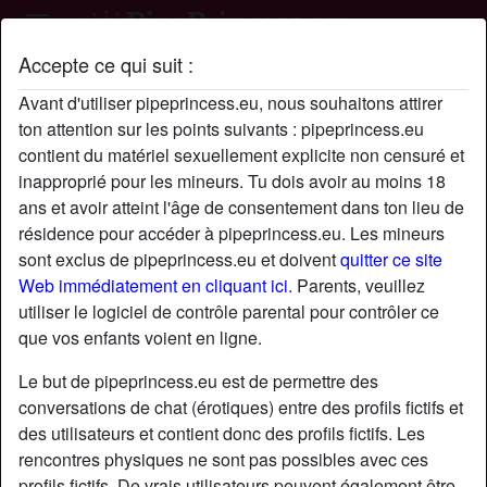
Accepte ce qui suit :
Profil de Tommettr
Avant d'utiliser pipeprincess.eu, nous souhaitons attirer
ton attention sur les points suivants : pipeprincess.eu
contient du matériel sexuellement explicite non censuré et
inapproprié pour les mineurs. Tu dois avoir au moins 18
ans et avoir atteint l'âge de consentement dans ton lieu de
résidence pour accéder à pipeprincess.eu. Les mineurs
sont exclus de pipeprincess.eu et doivent
quitter ce site
Web immédiatement en cliquant ici.
Parents, veuillez
utiliser le logiciel de contrôle parental pour contrôler ce
que vos enfants voient en ligne.
Le but de pipeprincess.eu est de permettre des
conversations de chat (érotiques) entre des profils fictifs et
des utilisateurs et contient donc des profils fictifs. Les
rencontres physiques ne sont pas possibles avec ces
star
chat
Ajouter
Discuter !
profils fictifs. De vrais utilisateurs peuvent également être