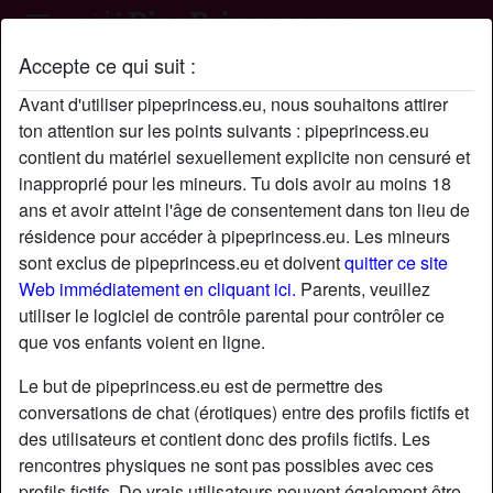
Accepte ce qui suit :
Profil de Lucas
Avant d'utiliser pipeprincess.eu, nous souhaitons attirer
ton attention sur les points suivants : pipeprincess.eu
contient du matériel sexuellement explicite non censuré et
inapproprié pour les mineurs. Tu dois avoir au moins 18
ans et avoir atteint l'âge de consentement dans ton lieu de
résidence pour accéder à pipeprincess.eu. Les mineurs
sont exclus de pipeprincess.eu et doivent
quitter ce site
Web immédiatement en cliquant ici.
Parents, veuillez
utiliser le logiciel de contrôle parental pour contrôler ce
que vos enfants voient en ligne.
Le but de pipeprincess.eu est de permettre des
conversations de chat (érotiques) entre des profils fictifs et
des utilisateurs et contient donc des profils fictifs. Les
rencontres physiques ne sont pas possibles avec ces
star
chat
Ajouter
Discuter !
profils fictifs. De vrais utilisateurs peuvent également être