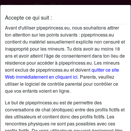
Accepte ce qui suit :
Profil de Mayz
Avant d'utiliser pipeprincess.eu, nous souhaitons attirer
ton attention sur les points suivants : pipeprincess.eu
contient du matériel sexuellement explicite non censuré et
inapproprié pour les mineurs. Tu dois avoir au moins 18
ans et avoir atteint l'âge de consentement dans ton lieu de
résidence pour accéder à pipeprincess.eu. Les mineurs
sont exclus de pipeprincess.eu et doivent
quitter ce site
Web immédiatement en cliquant ici.
Parents, veuillez
utiliser le logiciel de contrôle parental pour contrôler ce
que vos enfants voient en ligne.
Le but de pipeprincess.eu est de permettre des
conversations de chat (érotiques) entre des profils fictifs et
des utilisateurs et contient donc des profils fictifs. Les
rencontres physiques ne sont pas possibles avec ces
star
chat
Ajouter
Discuter !
profils fictifs. De vrais utilisateurs peuvent également être