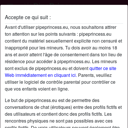
Accepte ce qui suit :
Profil de Mars485
Avant d'utiliser pipeprincess.eu, nous souhaitons attirer
ton attention sur les points suivants : pipeprincess.eu
contient du matériel sexuellement explicite non censuré et
inapproprié pour les mineurs. Tu dois avoir au moins 18
ans et avoir atteint l'âge de consentement dans ton lieu de
résidence pour accéder à pipeprincess.eu. Les mineurs
sont exclus de pipeprincess.eu et doivent
quitter ce site
Web immédiatement en cliquant ici.
Parents, veuillez
utiliser le logiciel de contrôle parental pour contrôler ce
que vos enfants voient en ligne.
Le but de pipeprincess.eu est de permettre des
conversations de chat (érotiques) entre des profils fictifs et
des utilisateurs et contient donc des profils fictifs. Les
rencontres physiques ne sont pas possibles avec ces
star
chat
Ajouter
Discuter !
profils fictifs. De vrais utilisateurs peuvent également être