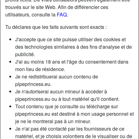
trouvés sur le site Web. Afin de différencier ces
utilisateurs, consulte la
FAQ
.
Tu déclares que les faits suivants sont exacts :
J'accepte que ce site puisse utiliser des cookies et
des technologies similaires à des fins d'analyse et de
publicité.
J'ai au moins 18 ans et l'âge du consentement dans
mon lieu de résidence.
Je ne redistribuerai aucun contenu de
pipeprincess.eu.
Je n'autoriserai aucun mineur à accéder à
Nickname:
Mars485
pipeprincess.eu ou à tout matériel qu'il contient.
Âge:
21
Tout contenu que je consulte ou télécharge sur
Pays:
France
pipeprincess.eu est destiné à mon usage personnel et
Département:
Maine-et-Loire
je ne le montrerai pas à un mineur.
Sexe:
Homme
Je n'ai pas été contacté par les fournisseurs de ce
matériel, et je choisis volontiers de le visualiser ou de