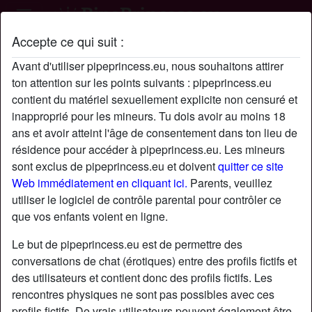
Accepte ce qui suit :
Profil de Darkside
Avant d'utiliser pipeprincess.eu, nous souhaitons attirer
ton attention sur les points suivants : pipeprincess.eu
contient du matériel sexuellement explicite non censuré et
inapproprié pour les mineurs. Tu dois avoir au moins 18
ans et avoir atteint l'âge de consentement dans ton lieu de
résidence pour accéder à pipeprincess.eu. Les mineurs
sont exclus de pipeprincess.eu et doivent
quitter ce site
Web immédiatement en cliquant ici.
Parents, veuillez
utiliser le logiciel de contrôle parental pour contrôler ce
que vos enfants voient en ligne.
Le but de pipeprincess.eu est de permettre des
conversations de chat (érotiques) entre des profils fictifs et
des utilisateurs et contient donc des profils fictifs. Les
rencontres physiques ne sont pas possibles avec ces
star
chat
Ajouter
Discuter !
profils fictifs. De vrais utilisateurs peuvent également être