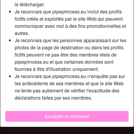
Relation:
Relation ouverte
le télécharger.
Couleur des cheveux:
Blonde
Je reconnais que pipeprincess.eu inclut des profils
fictifs créés et exploités par le site Web qui peuvent
Couleur des yeux:
Bleu
communiquer avec moi à des fins promotionnelles et
Poids:
59 Kg
autres.
Fumeur(euse):
Oui
Je reconnais que les personnes apparaissant sur les
photos de la page de destination ou dans les profils
Description
person_pin
fictifs peuvent ne pas être des membres réels de
pipeprincess.eu et que certaines données sont
Bonjour à tous, je suis une femme libertine en couple.
fournies à titre d'illustration uniquement.
Avec mon homme c’est donnant donnant, je peux faire des
Je reconnais que pipeprincess.eu n'enquête pas sur
aventures libertines sans lui et lui de son côté c’est pareil,
les antécédents de ses membres et que le site Web
il peut baiser des filles sans moi, le seul point c’est que
ne tente pas autrement de vérifier l'exactitude des
nous devons tout nous raconter. Me voici donc ici, sur l’un
déclarations faites par ses membres.
des meilleurs sites libertins, pour faire des expériences
sympa
Accepter et continuer
Cherche
Homme, Couple, Hétéro, Bisexuel(le)