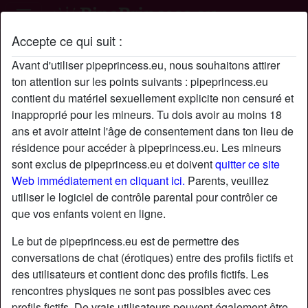
Accepte ce qui suit :
Profil de pipegratuite
Avant d'utiliser pipeprincess.eu, nous souhaitons attirer
ton attention sur les points suivants : pipeprincess.eu
contient du matériel sexuellement explicite non censuré et
inapproprié pour les mineurs. Tu dois avoir au moins 18
ans et avoir atteint l'âge de consentement dans ton lieu de
résidence pour accéder à pipeprincess.eu. Les mineurs
sont exclus de pipeprincess.eu et doivent
quitter ce site
Web immédiatement en cliquant ici.
Parents, veuillez
utiliser le logiciel de contrôle parental pour contrôler ce
que vos enfants voient en ligne.
Le but de pipeprincess.eu est de permettre des
conversations de chat (érotiques) entre des profils fictifs et
des utilisateurs et contient donc des profils fictifs. Les
rencontres physiques ne sont pas possibles avec ces
star
chat
Ajouter
Discuter !
profils fictifs. De vrais utilisateurs peuvent également être