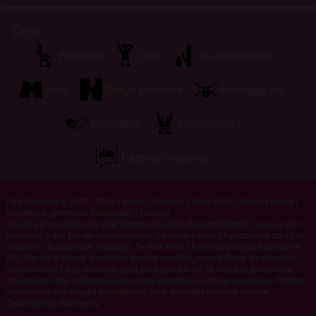
Tags
Fellation
Oral
Jouets sexuels
Anal
Gorge profonde
Bondage dur
Soumis(e)
Dominant(e)
Paroles coquines
Pipe Princess © 2012 - 2026
|
Abuse
|
Sitemap
|
Tarifs
|
FAQ
|
Privacy policy
|
Conditions générales d'utilisation
|
Contact
Ce site est un service de chat érotique et utilise des profils fictifs. Ceux-ci sont
purement à des fins de divertissement, les rendez-vous physiques ne sont pas
possibles. Tu paies par message. Tu dois avoir 18 ans ou plus pour utiliser ce
site. Afin de te fournir le meilleur service possible, nous traitons tes données
personnelles. L'âge minimum pour participer est de 18 ans. Les personnes
n'ayant pas l'âge minimum ne sont pas autorisées à utiliser ce service. Protège
les mineurs des images explicites en ligne avec des logiciels comme
Cybersitter ou Netnanny.