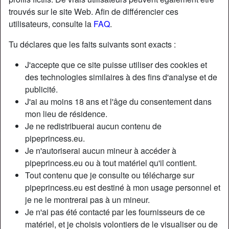
trouvés sur le site Web. Afin de différencier ces
utilisateurs, consulte la
FAQ
.
Tu déclares que les faits suivants sont exacts :
J'accepte que ce site puisse utiliser des cookies et
des technologies similaires à des fins d'analyse et de
publicité.
J'ai au moins 18 ans et l'âge du consentement dans
mon lieu de résidence.
Je ne redistribuerai aucun contenu de
pipeprincess.eu.
Je n'autoriserai aucun mineur à accéder à
Nickname:
Pipegratuite
pipeprincess.eu ou à tout matériel qu'il contient.
Âge:
31
Tout contenu que je consulte ou télécharge sur
Pays:
France
pipeprincess.eu est destiné à mon usage personnel et
Département:
Nord
je ne le montrerai pas à un mineur.
Sexe:
Femme
Je n'ai pas été contacté par les fournisseurs de ce
Sexualité:
Hétéro
matériel, et je choisis volontiers de le visualiser ou de