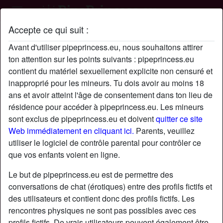
Accepte ce qui suit :
Profil de Shout
Avant d'utiliser pipeprincess.eu, nous souhaitons attirer
ton attention sur les points suivants : pipeprincess.eu
contient du matériel sexuellement explicite non censuré et
inapproprié pour les mineurs. Tu dois avoir au moins 18
ans et avoir atteint l'âge de consentement dans ton lieu de
résidence pour accéder à pipeprincess.eu. Les mineurs
sont exclus de pipeprincess.eu et doivent
quitter ce site
Web immédiatement en cliquant ici.
Parents, veuillez
utiliser le logiciel de contrôle parental pour contrôler ce
que vos enfants voient en ligne.
Le but de pipeprincess.eu est de permettre des
conversations de chat (érotiques) entre des profils fictifs et
des utilisateurs et contient donc des profils fictifs. Les
rencontres physiques ne sont pas possibles avec ces
star
chat
Ajouter
Discuter !
profils fictifs. De vrais utilisateurs peuvent également être