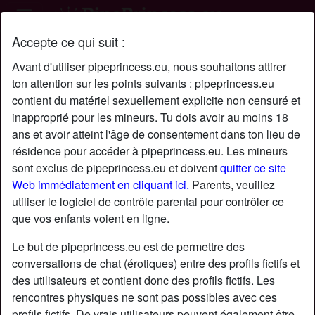
Accepte ce qui suit :
Profil de RainbowSquad
Avant d'utiliser pipeprincess.eu, nous souhaitons attirer
ton attention sur les points suivants : pipeprincess.eu
contient du matériel sexuellement explicite non censuré et
inapproprié pour les mineurs. Tu dois avoir au moins 18
ans et avoir atteint l'âge de consentement dans ton lieu de
résidence pour accéder à pipeprincess.eu. Les mineurs
sont exclus de pipeprincess.eu et doivent
quitter ce site
Web immédiatement en cliquant ici.
Parents, veuillez
utiliser le logiciel de contrôle parental pour contrôler ce
que vos enfants voient en ligne.
Le but de pipeprincess.eu est de permettre des
conversations de chat (érotiques) entre des profils fictifs et
des utilisateurs et contient donc des profils fictifs. Les
rencontres physiques ne sont pas possibles avec ces
star
chat
Ajouter
Discuter !
profils fictifs. De vrais utilisateurs peuvent également être