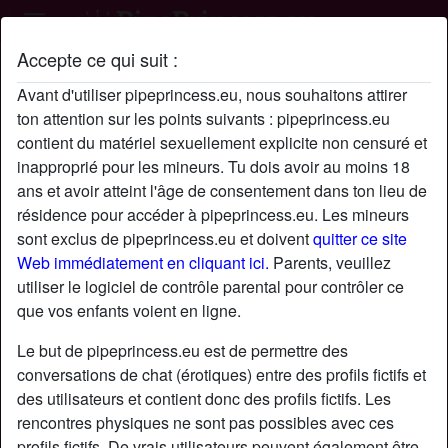
Accepte ce qui suit :
Profil de li9cmaijka
Avant d'utiliser pipeprincess.eu, nous souhaitons attirer
ton attention sur les points suivants : pipeprincess.eu
contient du matériel sexuellement explicite non censuré et
inapproprié pour les mineurs. Tu dois avoir au moins 18
ans et avoir atteint l'âge de consentement dans ton lieu de
résidence pour accéder à pipeprincess.eu. Les mineurs
sont exclus de pipeprincess.eu et doivent
quitter ce site
Web immédiatement en cliquant ici.
Parents, veuillez
utiliser le logiciel de contrôle parental pour contrôler ce
que vos enfants voient en ligne.
Le but de pipeprincess.eu est de permettre des
conversations de chat (érotiques) entre des profils fictifs et
des utilisateurs et contient donc des profils fictifs. Les
rencontres physiques ne sont pas possibles avec ces
star
chat
Ajouter
Discuter !
profils fictifs. De vrais utilisateurs peuvent également être