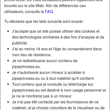
trouvés sur le site Web. Afin de différencier ces
utilisateurs, consulte la
FAQ
.
Nickname:
Donsalustre
Âge:
65
Tu déclares que les faits suivants sont exacts :
Pays:
France
J'accepte que ce site puisse utiliser des cookies et
Département:
Nord
des technologies similaires à des fins d'analyse et de
Sexe:
Homme
publicité.
Couleur des cheveux:
Gris
J'ai au moins 18 ans et l'âge du consentement dans
Couleur des yeux:
Bleu
mon lieu de résidence.
Taille:
170 cm
Je ne redistribuerai aucun contenu de
Poids:
70 Kg
pipeprincess.eu.
Je n'autoriserai aucun mineur à accéder à
Épilé(e):
no
pipeprincess.eu ou à tout matériel qu'il contient.
Tout contenu que je consulte ou télécharge sur
Description
pipeprincess.eu est destiné à mon usage personnel et
Dispo lundi mardi jeudi et vendredi impossible le week-end
je ne le montrerai pas à un mineur.
et mercredi pas de véhicule pour me déplacer simple et
Je n'ai pas été contacté par les fournisseurs de ce
décontracté aime longs préliminaires
matériel, et je choisis volontiers de le visualiser ou de