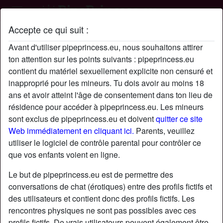
Accepte ce qui suit :
Profil de Donsalustre
Avant d'utiliser pipeprincess.eu, nous souhaitons attirer
ton attention sur les points suivants : pipeprincess.eu
contient du matériel sexuellement explicite non censuré et
inapproprié pour les mineurs. Tu dois avoir au moins 18
ans et avoir atteint l'âge de consentement dans ton lieu de
résidence pour accéder à pipeprincess.eu. Les mineurs
sont exclus de pipeprincess.eu et doivent
quitter ce site
Web immédiatement en cliquant ici.
Parents, veuillez
utiliser le logiciel de contrôle parental pour contrôler ce
que vos enfants voient en ligne.
Le but de pipeprincess.eu est de permettre des
conversations de chat (érotiques) entre des profils fictifs et
des utilisateurs et contient donc des profils fictifs. Les
rencontres physiques ne sont pas possibles avec ces
star
chat
Ajouter
Discuter !
profils fictifs. De vrais utilisateurs peuvent également être