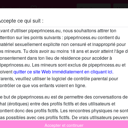
h
favorite_border
Rechercher
S'inscrire
ccepte ce qui suit :
Description
vant d'utiliser pipeprincess.eu, nous souhaitons attirer ton
ttention sur les points suivants : pipeprincess.eu contient du
N'a pas encore saisi de description
atériel sexuellement explicite non censuré et inapproprié pour
Cherche
es mineurs. Tu dois avoir au moins 18 ans et avoir atteint l'âge 
onsentement dans ton lieu de résidence pour accéder à
N'a spécifié aucune préférence
ipeprincess.eu. Les mineurs sont exclus de pipeprincess.eu et
oivent
quitter ce site Web immédiatement en cliquant ici.
arents, veuillez utiliser le logiciel de contrôle parental pour
ontrôler ce que vos enfants voient en ligne.
e but de pipeprincess.eu est de permettre des conversations de
hat (érotiques) entre des profils fictifs et des utilisateurs et
ontient donc des profils fictifs. Les rencontres physiques ne son
as possibles avec ces profils fictifs. De vrais utilisateurs peuven
galement être trouvés sur le site Web. Afin de différencier ces
Accepter et continuer