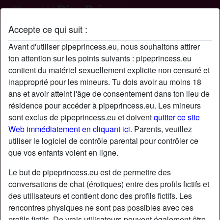
Accepte ce qui suit :
Profil de Johnnywidio
Avant d'utiliser pipeprincess.eu, nous souhaitons attirer
ton attention sur les points suivants : pipeprincess.eu
contient du matériel sexuellement explicite non censuré et
inapproprié pour les mineurs. Tu dois avoir au moins 18
ans et avoir atteint l'âge de consentement dans ton lieu de
résidence pour accéder à pipeprincess.eu. Les mineurs
sont exclus de pipeprincess.eu et doivent
quitter ce site
Web immédiatement en cliquant ici.
Parents, veuillez
utiliser le logiciel de contrôle parental pour contrôler ce
que vos enfants voient en ligne.
Le but de pipeprincess.eu est de permettre des
conversations de chat (érotiques) entre des profils fictifs et
des utilisateurs et contient donc des profils fictifs. Les
rencontres physiques ne sont pas possibles avec ces
star
chat
Ajouter
Discuter !
profils fictifs. De vrais utilisateurs peuvent également être