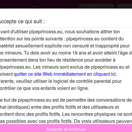
h
favorite_border
Rechercher
S'inscrire
ccepte ce qui suit :
Description
vant d'utiliser pipeprincess.eu, nous souhaitons attirer ton
ttention sur les points suivants : pipeprincess.eu contient du
N'a pas encore saisi de description
atériel sexuellement explicite non censuré et inapproprié pour
Cherche
es mineurs. Tu dois avoir au moins 18 ans et avoir atteint l'âge 
onsentement dans ton lieu de résidence pour accéder à
Homme
ipeprincess.eu. Les mineurs sont exclus de pipeprincess.eu et
oivent
quitter ce site Web immédiatement en cliquant ici.
Tags
arents, veuillez utiliser le logiciel de contrôle parental pour
ontrôler ce que vos enfants voient en ligne.
Sexe par caméra
Fellation
e but de pipeprincess.eu est de permettre des conversations de
hat (érotiques) entre des profils fictifs et des utilisateurs et
ontient donc des profils fictifs. Les rencontres physiques ne son
as possibles avec ces profils fictifs. De vrais utilisateurs peuven
galement être trouvés sur le site Web. Afin de différencier ces
Accepter et continuer