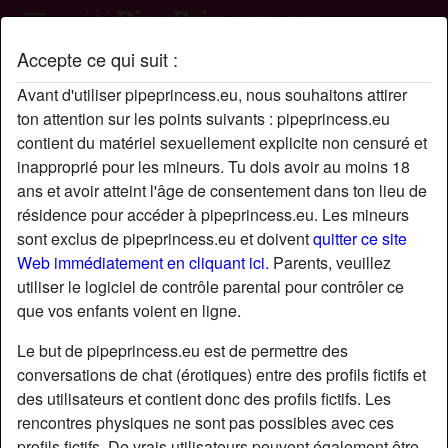
Accepte ce qui suit :
Profil de Liam
Avant d'utiliser pipeprincess.eu, nous souhaitons attirer
ton attention sur les points suivants : pipeprincess.eu
contient du matériel sexuellement explicite non censuré et
inapproprié pour les mineurs. Tu dois avoir au moins 18
ans et avoir atteint l'âge de consentement dans ton lieu de
résidence pour accéder à pipeprincess.eu. Les mineurs
sont exclus de pipeprincess.eu et doivent
quitter ce site
Web immédiatement en cliquant ici.
Parents, veuillez
utiliser le logiciel de contrôle parental pour contrôler ce
que vos enfants voient en ligne.
Le but de pipeprincess.eu est de permettre des
conversations de chat (érotiques) entre des profils fictifs et
des utilisateurs et contient donc des profils fictifs. Les
rencontres physiques ne sont pas possibles avec ces
star
chat
Ajouter
Discuter !
profils fictifs. De vrais utilisateurs peuvent également être