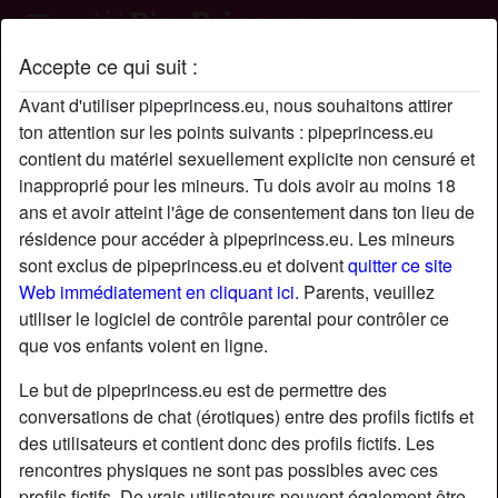
Accepte ce qui suit :
Profil de Djeff
Avant d'utiliser pipeprincess.eu, nous souhaitons attirer
ton attention sur les points suivants : pipeprincess.eu
contient du matériel sexuellement explicite non censuré et
inapproprié pour les mineurs. Tu dois avoir au moins 18
ans et avoir atteint l'âge de consentement dans ton lieu de
résidence pour accéder à pipeprincess.eu. Les mineurs
sont exclus de pipeprincess.eu et doivent
quitter ce site
Web immédiatement en cliquant ici.
Parents, veuillez
utiliser le logiciel de contrôle parental pour contrôler ce
que vos enfants voient en ligne.
Le but de pipeprincess.eu est de permettre des
conversations de chat (érotiques) entre des profils fictifs et
des utilisateurs et contient donc des profils fictifs. Les
rencontres physiques ne sont pas possibles avec ces
star
chat
Ajouter
Discuter !
profils fictifs. De vrais utilisateurs peuvent également être