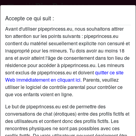
Accepte ce qui suit :
Profil de holidayjonathan
Avant d'utiliser pipeprincess.eu, nous souhaitons attirer
ton attention sur les points suivants : pipeprincess.eu
contient du matériel sexuellement explicite non censuré et
inapproprié pour les mineurs. Tu dois avoir au moins 18
ans et avoir atteint l'âge de consentement dans ton lieu de
résidence pour accéder à pipeprincess.eu. Les mineurs
sont exclus de pipeprincess.eu et doivent
quitter ce site
Web immédiatement en cliquant ici.
Parents, veuillez
utiliser le logiciel de contrôle parental pour contrôler ce
que vos enfants voient en ligne.
Le but de pipeprincess.eu est de permettre des
conversations de chat (érotiques) entre des profils fictifs et
des utilisateurs et contient donc des profils fictifs. Les
rencontres physiques ne sont pas possibles avec ces
star
chat
Ajouter
Discuter !
profils fictifs. De vrais utilisateurs peuvent également être