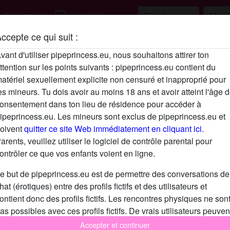
h
favorite_border
Rechercher
S'inscrire
ccepte ce qui suit :
Description
vant d'utiliser pipeprincess.eu, nous souhaitons attirer ton
ttention sur les points suivants : pipeprincess.eu contient du
N'a pas encore saisi de description
atériel sexuellement explicite non censuré et inapproprié pour
Cherche
es mineurs. Tu dois avoir au moins 18 ans et avoir atteint l'âge 
onsentement dans ton lieu de résidence pour accéder à
N'a spécifié aucune préférence
ipeprincess.eu. Les mineurs sont exclus de pipeprincess.eu et
oivent
quitter ce site Web immédiatement en cliquant ici.
arents, veuillez utiliser le logiciel de contrôle parental pour
ontrôler ce que vos enfants voient en ligne.
e but de pipeprincess.eu est de permettre des conversations de
hat (érotiques) entre des profils fictifs et des utilisateurs et
ontient donc des profils fictifs. Les rencontres physiques ne son
as possibles avec ces profils fictifs. De vrais utilisateurs peuven
galement être trouvés sur le site Web. Afin de différencier ces
Accepter et continuer