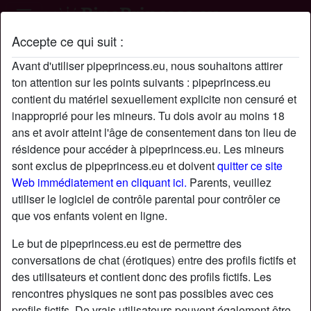
Accepte ce qui suit :
Profil de Meadow
Avant d'utiliser pipeprincess.eu, nous souhaitons attirer
ton attention sur les points suivants : pipeprincess.eu
contient du matériel sexuellement explicite non censuré et
inapproprié pour les mineurs. Tu dois avoir au moins 18
ans et avoir atteint l'âge de consentement dans ton lieu de
résidence pour accéder à pipeprincess.eu. Les mineurs
sont exclus de pipeprincess.eu et doivent
quitter ce site
Web immédiatement en cliquant ici.
Parents, veuillez
utiliser le logiciel de contrôle parental pour contrôler ce
que vos enfants voient en ligne.
Le but de pipeprincess.eu est de permettre des
conversations de chat (érotiques) entre des profils fictifs et
des utilisateurs et contient donc des profils fictifs. Les
rencontres physiques ne sont pas possibles avec ces
star
chat
Ajouter
Discuter !
profils fictifs. De vrais utilisateurs peuvent également être