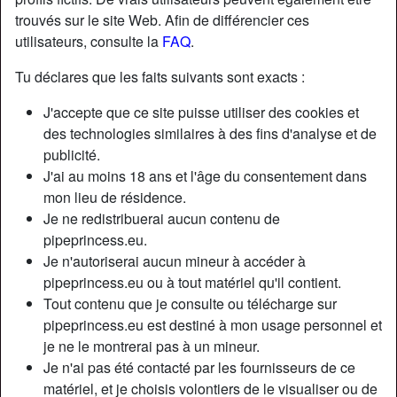
trouvés sur le site Web. Afin de différencier ces
utilisateurs, consulte la
FAQ
.
Tu déclares que les faits suivants sont exacts :
J'accepte que ce site puisse utiliser des cookies et
des technologies similaires à des fins d'analyse et de
publicité.
J'ai au moins 18 ans et l'âge du consentement dans
mon lieu de résidence.
Je ne redistribuerai aucun contenu de
pipeprincess.eu.
Je n'autoriserai aucun mineur à accéder à
Nickname:
Meadow
pipeprincess.eu ou à tout matériel qu'il contient.
Âge:
43
Tout contenu que je consulte ou télécharge sur
Pays:
France
pipeprincess.eu est destiné à mon usage personnel et
Département:
Paris
je ne le montrerai pas à un mineur.
Sexe:
Homme
Je n'ai pas été contacté par les fournisseurs de ce
Sexualité:
Hétéro
matériel, et je choisis volontiers de le visualiser ou de