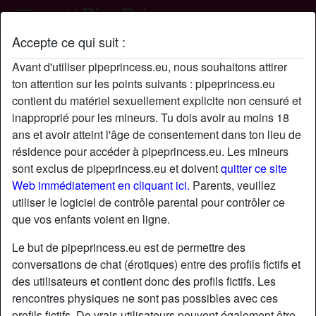
Accepte ce qui suit :
Profil de Xitenpoin
Avant d'utiliser pipeprincess.eu, nous souhaitons attirer
ton attention sur les points suivants : pipeprincess.eu
contient du matériel sexuellement explicite non censuré et
inapproprié pour les mineurs. Tu dois avoir au moins 18
ans et avoir atteint l'âge de consentement dans ton lieu de
résidence pour accéder à pipeprincess.eu. Les mineurs
sont exclus de pipeprincess.eu et doivent
quitter ce site
Web immédiatement en cliquant ici.
Parents, veuillez
utiliser le logiciel de contrôle parental pour contrôler ce
que vos enfants voient en ligne.
Le but de pipeprincess.eu est de permettre des
conversations de chat (érotiques) entre des profils fictifs et
des utilisateurs et contient donc des profils fictifs. Les
rencontres physiques ne sont pas possibles avec ces
star
chat
Ajouter
Discuter !
profils fictifs. De vrais utilisateurs peuvent également être