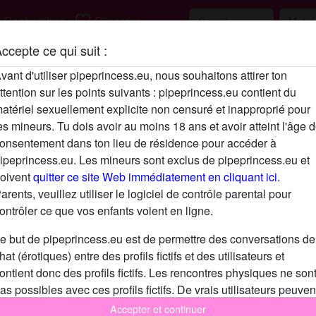
h
favorite_border
Rechercher
S'inscrire
ccepte ce qui suit :
Description
vant d'utiliser pipeprincess.eu, nous souhaitons attirer ton
ttention sur les points suivants : pipeprincess.eu contient du
N'a pas encore saisi de description
atériel sexuellement explicite non censuré et inapproprié pour
Cherche
es mineurs. Tu dois avoir au moins 18 ans et avoir atteint l'âge 
onsentement dans ton lieu de résidence pour accéder à
N'a spécifié aucune préférence
ipeprincess.eu. Les mineurs sont exclus de pipeprincess.eu et
oivent
quitter ce site Web immédiatement en cliquant ici.
arents, veuillez utiliser le logiciel de contrôle parental pour
ontrôler ce que vos enfants voient en ligne.
e but de pipeprincess.eu est de permettre des conversations de
hat (érotiques) entre des profils fictifs et des utilisateurs et
ontient donc des profils fictifs. Les rencontres physiques ne son
as possibles avec ces profils fictifs. De vrais utilisateurs peuven
galement être trouvés sur le site Web. Afin de différencier ces
Accepter et continuer