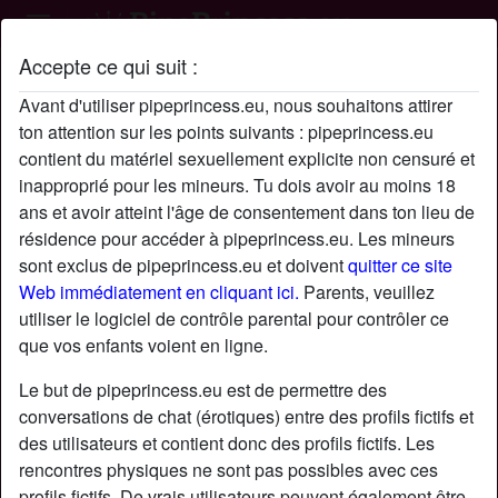
Accepte ce qui suit :
Profil de ytrert
Avant d'utiliser pipeprincess.eu, nous souhaitons attirer
ton attention sur les points suivants : pipeprincess.eu
contient du matériel sexuellement explicite non censuré et
inapproprié pour les mineurs. Tu dois avoir au moins 18
ans et avoir atteint l'âge de consentement dans ton lieu de
résidence pour accéder à pipeprincess.eu. Les mineurs
sont exclus de pipeprincess.eu et doivent
quitter ce site
Web immédiatement en cliquant ici.
Parents, veuillez
utiliser le logiciel de contrôle parental pour contrôler ce
que vos enfants voient en ligne.
Le but de pipeprincess.eu est de permettre des
conversations de chat (érotiques) entre des profils fictifs et
des utilisateurs et contient donc des profils fictifs. Les
rencontres physiques ne sont pas possibles avec ces
star
chat
Ajouter
Discuter !
profils fictifs. De vrais utilisateurs peuvent également être