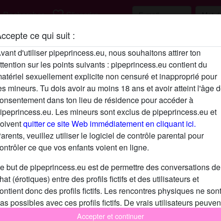
h
favorite_border
Rechercher
S'inscrire
ccepte ce qui suit :
Description
vant d'utiliser pipeprincess.eu, nous souhaitons attirer ton
ttention sur les points suivants : pipeprincess.eu contient du
N'a pas encore saisi de description
atériel sexuellement explicite non censuré et inapproprié pour
Cherche
es mineurs. Tu dois avoir au moins 18 ans et avoir atteint l'âge 
onsentement dans ton lieu de résidence pour accéder à
N'a spécifié aucune préférence
ipeprincess.eu. Les mineurs sont exclus de pipeprincess.eu et
oivent
quitter ce site Web immédiatement en cliquant ici.
arents, veuillez utiliser le logiciel de contrôle parental pour
ontrôler ce que vos enfants voient en ligne.
e but de pipeprincess.eu est de permettre des conversations de
hat (érotiques) entre des profils fictifs et des utilisateurs et
ontient donc des profils fictifs. Les rencontres physiques ne son
as possibles avec ces profils fictifs. De vrais utilisateurs peuven
galement être trouvés sur le site Web. Afin de différencier ces
Accepter et continuer