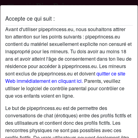
Accepte ce qui suit :
Profil de Belette
Avant d'utiliser pipeprincess.eu, nous souhaitons attirer
ton attention sur les points suivants : pipeprincess.eu
contient du matériel sexuellement explicite non censuré et
inapproprié pour les mineurs. Tu dois avoir au moins 18
ans et avoir atteint l'âge de consentement dans ton lieu de
résidence pour accéder à pipeprincess.eu. Les mineurs
sont exclus de pipeprincess.eu et doivent
quitter ce site
Web immédiatement en cliquant ici.
Parents, veuillez
utiliser le logiciel de contrôle parental pour contrôler ce
que vos enfants voient en ligne.
Le but de pipeprincess.eu est de permettre des
conversations de chat (érotiques) entre des profils fictifs et
des utilisateurs et contient donc des profils fictifs. Les
rencontres physiques ne sont pas possibles avec ces
star
chat
Ajouter
Discuter !
profils fictifs. De vrais utilisateurs peuvent également être