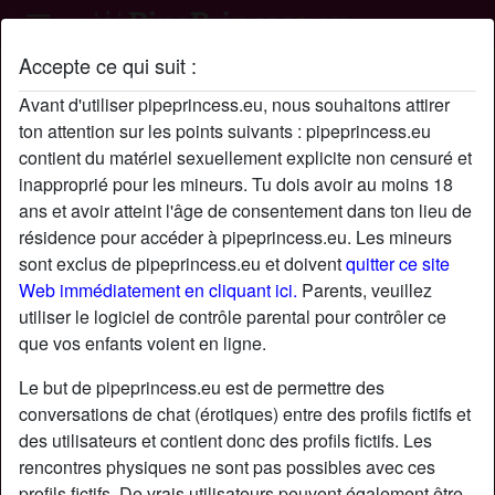
Accepte ce qui suit :
Profil de vannesa
Avant d'utiliser pipeprincess.eu, nous souhaitons attirer
ton attention sur les points suivants : pipeprincess.eu
contient du matériel sexuellement explicite non censuré et
inapproprié pour les mineurs. Tu dois avoir au moins 18
ans et avoir atteint l'âge de consentement dans ton lieu de
résidence pour accéder à pipeprincess.eu. Les mineurs
sont exclus de pipeprincess.eu et doivent
quitter ce site
Web immédiatement en cliquant ici.
Parents, veuillez
utiliser le logiciel de contrôle parental pour contrôler ce
que vos enfants voient en ligne.
Le but de pipeprincess.eu est de permettre des
conversations de chat (érotiques) entre des profils fictifs et
des utilisateurs et contient donc des profils fictifs. Les
rencontres physiques ne sont pas possibles avec ces
star
chat
Ajouter
Discuter !
profils fictifs. De vrais utilisateurs peuvent également être