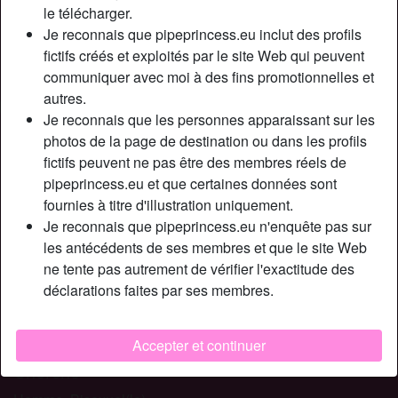
Relation:
En couple
le télécharger.
Couleur des yeux:
Bleu
Je reconnais que pipeprincess.eu inclut des profils
fictifs créés et exploités par le site Web qui peuvent
Taille:
169 cm
communiquer avec moi à des fins promotionnelles et
Fumeur(euse):
Oui
autres.
Je reconnais que les personnes apparaissant sur les
Description
person_pin
photos de la page de destination ou dans les profils
fictifs peuvent ne pas être des membres réels de
Bonjour, je m’appelle Claire, je suis en couple. Je suis une
pipeprincess.eu et que certaines données sont
nana très libertine du 06 et j’aime faire l’amour avec des
fournies à titre d'illustration uniquement.
beaux inconnus devant mon mec. Bon au début il n’a pas
Je reconnais que pipeprincess.eu n'enquête pas sur
été très chaud pour découvrir le candaulisme mais bon j’ai
les antécédents de ses membres et que le site Web
réussi à le convaincre. Nous sommes un jeune couple
ne tente pas autrement de vérifier l'exactitude des
amateur de libertinage mais cette pratique sexuelle est
déclarations faites par ses membres.
nouvelle pour nous. Je veux juste prendre mon pied avec
un mec peu importe ton âge par contre je suis intraitable
sur l’hygiène. Je ne fais rien sans capoté non plus.
Accepter et continuer
Cherche