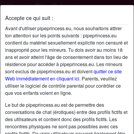
Accepte ce qui suit :
Profil de LovelyClaire
Avant d'utiliser pipeprincess.eu, nous souhaitons attirer
ton attention sur les points suivants : pipeprincess.eu
contient du matériel sexuellement explicite non censuré et
inapproprié pour les mineurs. Tu dois avoir au moins 18
ans et avoir atteint l'âge de consentement dans ton lieu de
résidence pour accéder à pipeprincess.eu. Les mineurs
sont exclus de pipeprincess.eu et doivent
quitter ce site
Web immédiatement en cliquant ici.
Parents, veuillez
utiliser le logiciel de contrôle parental pour contrôler ce
que vos enfants voient en ligne.
Le but de pipeprincess.eu est de permettre des
conversations de chat (érotiques) entre des profils fictifs et
des utilisateurs et contient donc des profils fictifs. Les
rencontres physiques ne sont pas possibles avec ces
star
chat
Ajouter
Discuter !
profils fictifs. De vrais utilisateurs peuvent également être