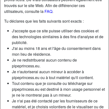
trouvés sur le site Web. Afin de différencier ces
utilisateurs, consulte la
FAQ
.
Tu déclares que les faits suivants sont exacts :
J'accepte que ce site puisse utiliser des cookies et
des technologies similaires à des fins d'analyse et de
publicité.
J'ai au moins 18 ans et l'âge du consentement dans
mon lieu de résidence.
Je ne redistribuerai aucun contenu de
pipeprincess.eu.
Je n'autoriserai aucun mineur à accéder à
Nickname:
LovelyClaire
pipeprincess.eu ou à tout matériel qu'il contient.
Âge:
30
Tout contenu que je consulte ou télécharge sur
Pays:
France
pipeprincess.eu est destiné à mon usage personnel et
Département:
Savoie
je ne le montrerai pas à un mineur.
Sexe:
Femme
Je n'ai pas été contacté par les fournisseurs de ce
Sexualité:
Hétéro
matériel, et je choisis volontiers de le visualiser ou de