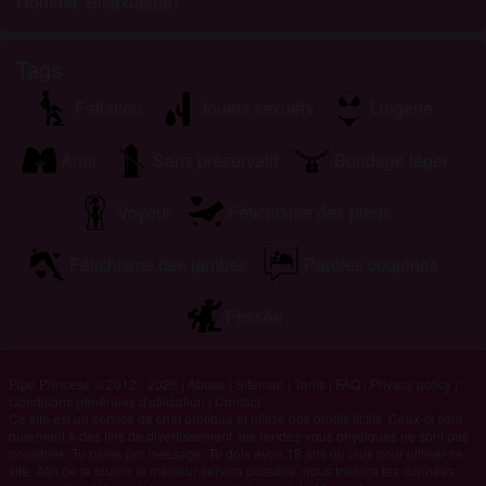
Homme, Bisexuel(le)
Tags
Fellation
Jouets sexuels
Lingerie
Anal
Sans préservatif
Bondage léger
Voyeur
Fétichisme des pieds
Fétichisme des jambes
Paroles coquines
Fessée
Pipe Princess © 2012 - 2026
|
Abuse
|
Sitemap
|
Tarifs
|
FAQ
|
Privacy policy
|
Conditions générales d'utilisation
|
Contact
Ce site est un service de chat érotique et utilise des profils fictifs. Ceux-ci sont
purement à des fins de divertissement, les rendez-vous physiques ne sont pas
possibles. Tu paies par message. Tu dois avoir 18 ans ou plus pour utiliser ce
site. Afin de te fournir le meilleur service possible, nous traitons tes données