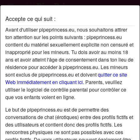
Accepte ce qui suit :
Profil de s29.Moaitne
Avant d'utiliser pipeprincess.eu, nous souhaitons attirer
ton attention sur les points suivants : pipeprincess.eu
contient du matériel sexuellement explicite non censuré et
inapproprié pour les mineurs. Tu dois avoir au moins 18
ans et avoir atteint l'âge de consentement dans ton lieu de
résidence pour accéder à pipeprincess.eu. Les mineurs
sont exclus de pipeprincess.eu et doivent
quitter ce site
Web immédiatement en cliquant ici.
Parents, veuillez
utiliser le logiciel de contrôle parental pour contrôler ce
que vos enfants voient en ligne.
Le but de pipeprincess.eu est de permettre des
conversations de chat (érotiques) entre des profils fictifs et
des utilisateurs et contient donc des profils fictifs. Les
rencontres physiques ne sont pas possibles avec ces
star
chat
Ajouter
Discuter !
profils fictifs. De vrais utilisateurs peuvent également être