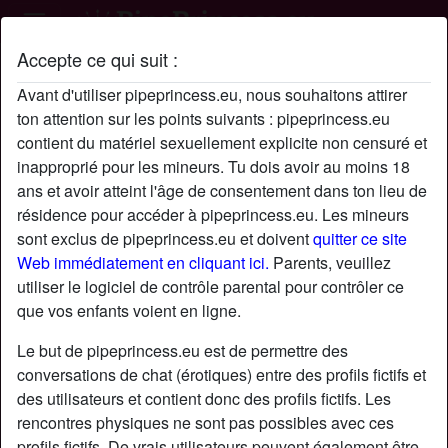
Accepte ce qui suit :
Profil de arthurtebaise
Avant d'utiliser pipeprincess.eu, nous souhaitons attirer
ton attention sur les points suivants : pipeprincess.eu
contient du matériel sexuellement explicite non censuré et
inapproprié pour les mineurs. Tu dois avoir au moins 18
ans et avoir atteint l'âge de consentement dans ton lieu de
résidence pour accéder à pipeprincess.eu. Les mineurs
sont exclus de pipeprincess.eu et doivent
quitter ce site
Web immédiatement en cliquant ici.
Parents, veuillez
utiliser le logiciel de contrôle parental pour contrôler ce
que vos enfants voient en ligne.
Le but de pipeprincess.eu est de permettre des
conversations de chat (érotiques) entre des profils fictifs et
des utilisateurs et contient donc des profils fictifs. Les
rencontres physiques ne sont pas possibles avec ces
star
chat
Ajouter
Discuter !
profils fictifs. De vrais utilisateurs peuvent également être