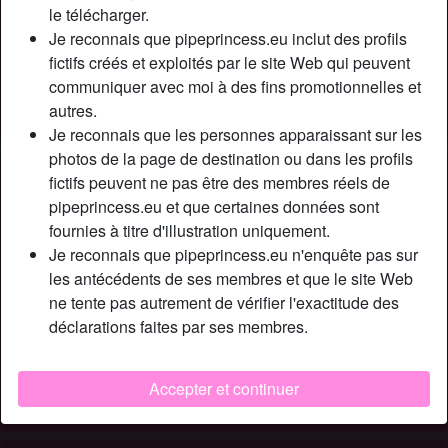
Relation:
Célibataire
le télécharger.
Couleur des cheveux:
Foncé
Je reconnais que pipeprincess.eu inclut des profils
fictifs créés et exploités par le site Web qui peuvent
Taille:
163 cm
communiquer avec moi à des fins promotionnelles et
Épilé(e):
Oui
autres.
Fumeur(euse):
Non
Je reconnais que les personnes apparaissant sur les
photos de la page de destination ou dans les profils
Description
person_pin
fictifs peuvent ne pas être des membres réels de
pipeprincess.eu et que certaines données sont
Je suis avide de moments de tendresse, de moments
fournies à titre d'illustration uniquement.
intimes, d’être pénétrée et comblée par un monsieur très
Je reconnais que pipeprincess.eu n'enquête pas sur
viril qui fait l’amour longtemps avec passion. Je me donne
les antécédents de ses membres et que le site Web
entièrement et complètement, je suis souple et flexible, je
ne tente pas autrement de vérifier l'exactitude des
peux relever mes pieds à coté de ma tête, prendre des
déclarations faites par ses membres.
positions excitantes tout en étant ouverte au maximum.
Cherche
Accepter et continuer
N'a spécifié aucune préférence