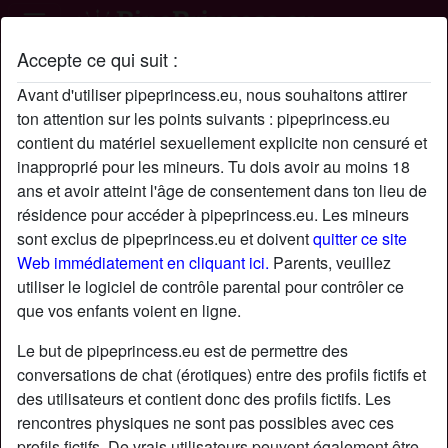
Accepte ce qui suit :
Profil de belleicia
Avant d'utiliser pipeprincess.eu, nous souhaitons attirer
radio_button_checked
ton attention sur les points suivants : pipeprincess.eu
contient du matériel sexuellement explicite non censuré et
inapproprié pour les mineurs. Tu dois avoir au moins 18
ans et avoir atteint l'âge de consentement dans ton lieu de
résidence pour accéder à pipeprincess.eu. Les mineurs
sont exclus de pipeprincess.eu et doivent
quitter ce site
Web immédiatement en cliquant ici.
Parents, veuillez
utiliser le logiciel de contrôle parental pour contrôler ce
que vos enfants voient en ligne.
Le but de pipeprincess.eu est de permettre des
conversations de chat (érotiques) entre des profils fictifs et
des utilisateurs et contient donc des profils fictifs. Les
rencontres physiques ne sont pas possibles avec ces
star
chat
Ajouter
Discuter !
profils fictifs. De vrais utilisateurs peuvent également être