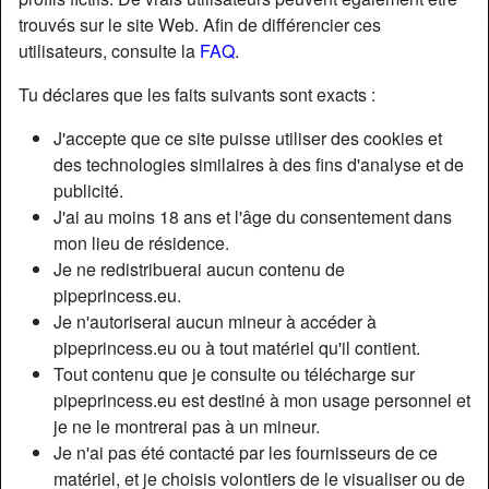
trouvés sur le site Web. Afin de différencier ces
utilisateurs, consulte la
FAQ
.
Tu déclares que les faits suivants sont exacts :
J'accepte que ce site puisse utiliser des cookies et
des technologies similaires à des fins d'analyse et de
publicité.
J'ai au moins 18 ans et l'âge du consentement dans
mon lieu de résidence.
Je ne redistribuerai aucun contenu de
pipeprincess.eu.
Je n'autoriserai aucun mineur à accéder à
Nickname:
Belleicia
pipeprincess.eu ou à tout matériel qu'il contient.
Âge:
30
Tout contenu que je consulte ou télécharge sur
Pays:
France
pipeprincess.eu est destiné à mon usage personnel et
Département:
Seine-Saint-Denis
je ne le montrerai pas à un mineur.
Sexe:
Femme
Je n'ai pas été contacté par les fournisseurs de ce
Sexualité:
Hétéro
matériel, et je choisis volontiers de le visualiser ou de