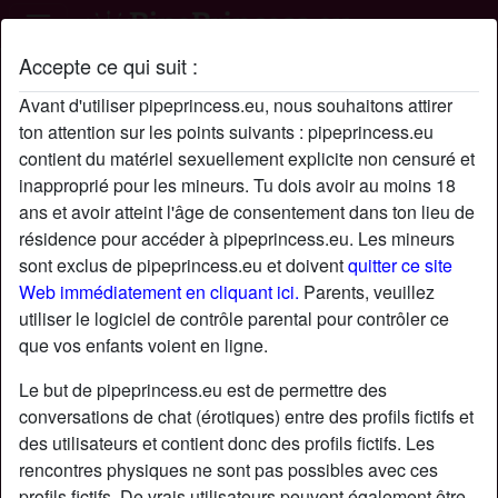
Accepte ce qui suit :
Profil de flofeet34
Avant d'utiliser pipeprincess.eu, nous souhaitons attirer
ton attention sur les points suivants : pipeprincess.eu
contient du matériel sexuellement explicite non censuré et
inapproprié pour les mineurs. Tu dois avoir au moins 18
ans et avoir atteint l'âge de consentement dans ton lieu de
résidence pour accéder à pipeprincess.eu. Les mineurs
sont exclus de pipeprincess.eu et doivent
quitter ce site
Web immédiatement en cliquant ici.
Parents, veuillez
utiliser le logiciel de contrôle parental pour contrôler ce
que vos enfants voient en ligne.
Le but de pipeprincess.eu est de permettre des
conversations de chat (érotiques) entre des profils fictifs et
des utilisateurs et contient donc des profils fictifs. Les
rencontres physiques ne sont pas possibles avec ces
star
chat
Ajouter
Discuter !
profils fictifs. De vrais utilisateurs peuvent également être